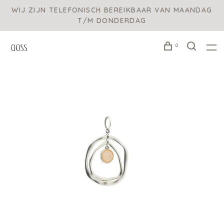
WIJ ZIJN TELEFONISCH BEREIKBAAR VAN MAANDAG
T/M DONDERDAG
0