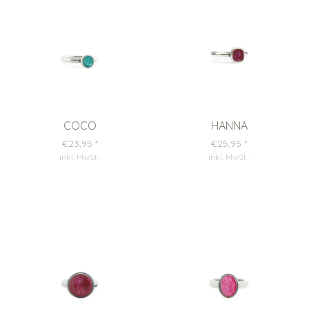
COCO
HANNA
€23,95
*
€25,95
*
inkl. MwSt
.
inkl. MwSt
.