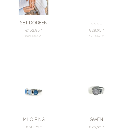
SET DOREEN
JUUL
€132,85
*
€28,95
*
inkl. MwSt
.
inkl. MwSt
.
MILO RING
GWEN
€30,95
*
€25,95
*