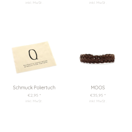
inkl. MwSt
.
inkl. MwSt
.
Schmuck Poliertuch
MOOS
€2,95
*
€35,95
*
inkl. MwSt
.
inkl. MwSt
.