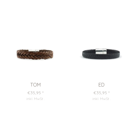
TOM
ED
€35,95
*
€35,95
*
inkl. MwSt
.
inkl. MwSt
.