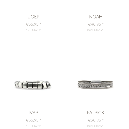
JOEP
NOAH
€35,95
*
€40,95
*
inkl. MwSt
.
inkl. MwSt
.
IVAR
PATRICK
€55,95
*
€30,95
*
inkl. MwSt
.
inkl. MwSt
.