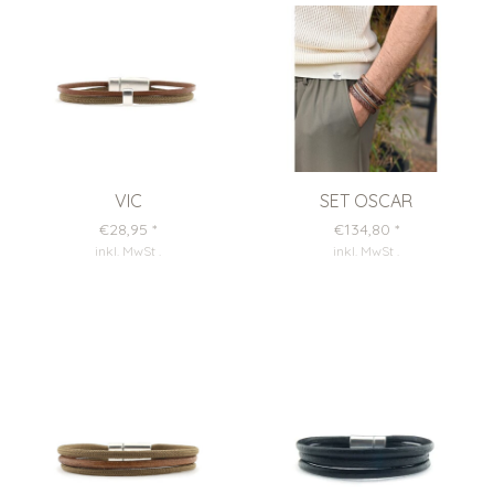
VIC
SET OSCAR
€28,95
*
€134,80
*
inkl. MwSt
.
inkl. MwSt
.