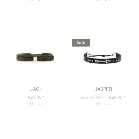
Sale
JACK
JASPER
€33,95
*
€33,95 UVP
€24,95
*
inkl. MwSt
.
inkl. MwSt
.