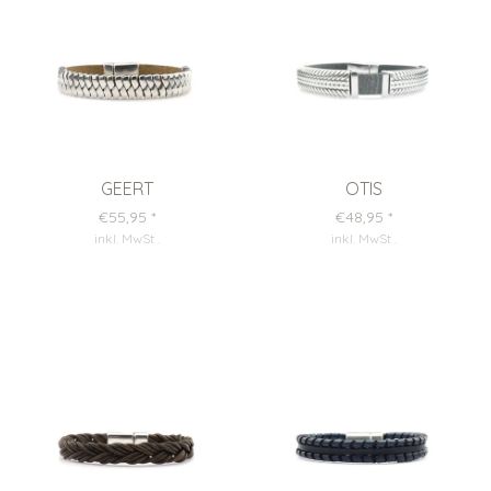
GEERT
OTIS
€55,95
*
€48,95
*
inkl. MwSt
.
inkl. MwSt
.