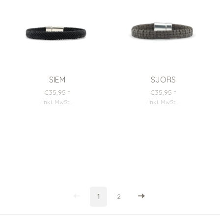
SIEM
SJORS
€35,95
*
€35,95
*
inkl. MwSt
.
inkl. MwSt
.
1
2