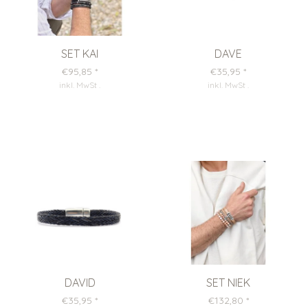
SET KAI
DAVE
€95,85
*
€35,95
*
inkl. MwSt
.
inkl. MwSt
.
DAVID
SET NIEK
€35,95
*
€132,80
*