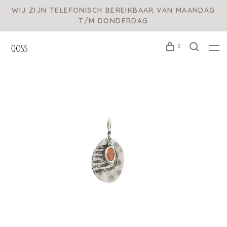
WIJ ZIJN TELEFONISCH BEREIKBAAR VAN MAANDAG
T/M DONDERDAG
0