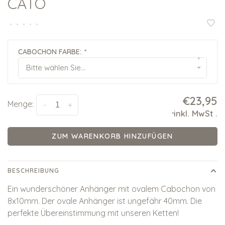
CATO
•
•
•
•
•
CABOCHON FARBE:
*
▾
Bitte wählen Sie...
€23,95
Menge:
-
+
inkl. MwSt
.
*
ZUM WARENKORB HINZUFÜGEN
BESCHREIBUNG
Ein wunderschöner Anhänger mit ovalem Cabochon von
8x10mm. Der ovale Anhänger ist ungefähr 40mm. Die
perfekte Übereinstimmung mit unseren Ketten!