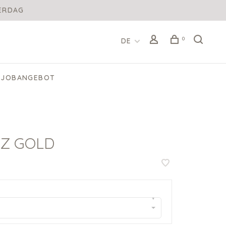
DERDAG
0
DE
JOBANGEBOT
RZ GOLD
▾