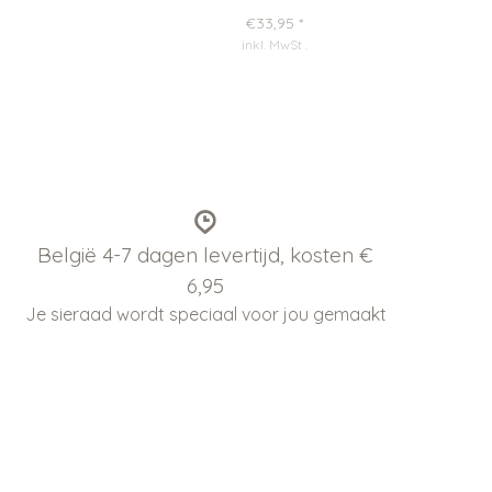
€33,95
*
inkl. MwSt
.
België 4-7 dagen levertijd, kosten €
6,95
Je sieraad wordt speciaal voor jou gemaakt