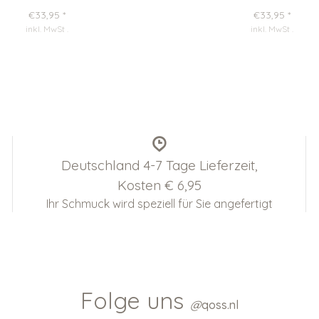
€33,95
*
€33,95
*
inkl. MwSt
.
inkl. MwSt
.
Deutschland 4-7 Tage Lieferzeit,
Kosten € 6,95
Ihr Schmuck wird speziell für Sie angefertigt
Folge uns
@
qoss.nl