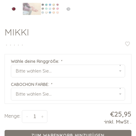
MIKKI
•
•
•
•
•
Wähle deine Ringgröße:
*
▾
Bitte wählen Sie...
CABOCHON FARBE:
*
▾
Bitte wählen Sie...
€25,95
Menge:
-
+
inkl. MwSt
.
*
ZUM WARENKORB HINZUFÜGEN