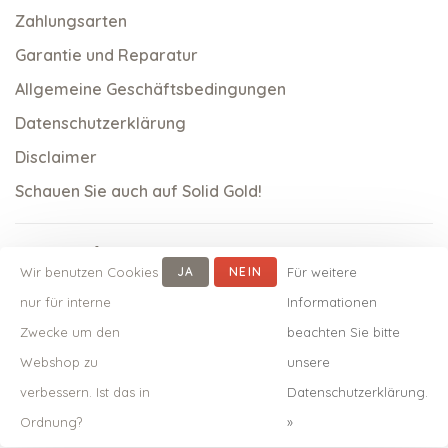
Zahlungsarten
Garantie und Reparatur
Allgemeine Geschäftsbedingungen
Datenschutzerklärung
Disclaimer
Schauen Sie auch auf Solid Gold!
Wir benutzen Cookies
JA
NEIN
Für weitere
nur für interne
Informationen
Zwecke um den
beachten Sie bitte
Webshop zu
unsere
verbessern. Ist das in
Datenschutzerklärung.
© Copyright 2026 qoss.nl
-
Powered by
Lightspeed
- Theme
Ordnung?
»
by
Huysmans.me