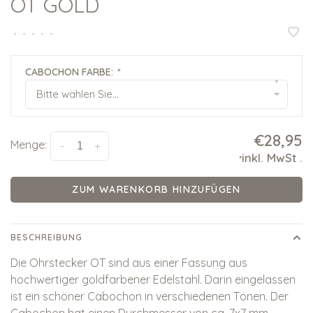
OT GOLD
•
•
•
•
•
CABOCHON FARBE:
*
▾
Bitte wählen Sie...
€28,95
Menge:
-
+
inkl. MwSt
.
*
ZUM WARENKORB HINZUFÜGEN
BESCHREIBUNG
Die Ohrstecker OT sind aus einer Fassung aus
hochwertiger goldfarbener Edelstahl. Darin eingelassen
ist ein schöner Cabochon in verschiedenen Tönen. Der