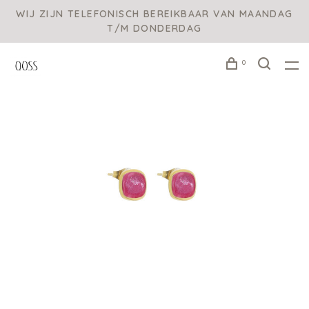
WIJ ZIJN TELEFONISCH BEREIKBAAR VAN MAANDAG
T/M DONDERDAG
0