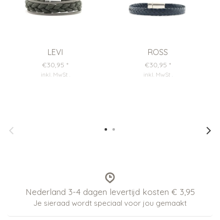
LEVI
ROSS
€30,95
*
€30,95
*
inkl. MwSt
.
inkl. MwSt
.
Nederland 3-4 dagen levertijd kosten € 3,95
Je sieraad wordt speciaal voor jou gemaakt