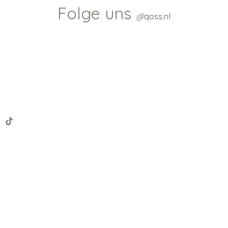
Folge uns
@
qoss.nl