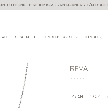
IJN TELEFONISCH BEREIKBAAR VAN MAANDAG T/M DON
SALE
GESCHÄFTE
KUNDENSERVICE
HÄNDLER
REVA
•
•
•
•
•
:
42 CM
60 CM