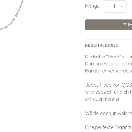
Menge:
-
+
ZU
BESCHREIBUNG
Die Kette "REVA" ist 
Durchmesser von 3 mm
Karabiner verschloss
Jedes Piece von QOSS 
wird speziell für dic
erfreuen kannst.
Wähle oben, in welch
Eine perfekte Ergänz