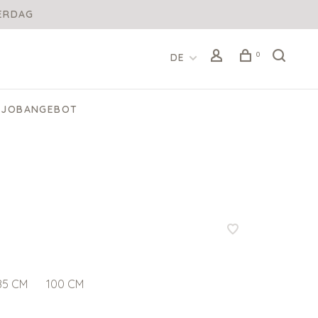
DERDAG
0
DE
JOBANGEBOT
85 CM
100 CM