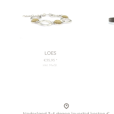
LOES
€35,95
*
inkl. MwSt
.
Nederland 3-4 dagen levertijd kosten €