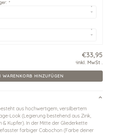
ger:
*
▾
▾
€33,95
inkl. MwSt
.
*
M WARENKORB HINZUFÜGEN
steht aus hochwertigem, versilbertem
age-Look (Legierung bestehend aus Zink,
& Kupfer). In der Mitte der Gliederkette
ngefasster farbiger Cabochon (Farbe deiner