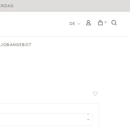
DERDAG
0
DE
JOBANGEBOT
M
▾