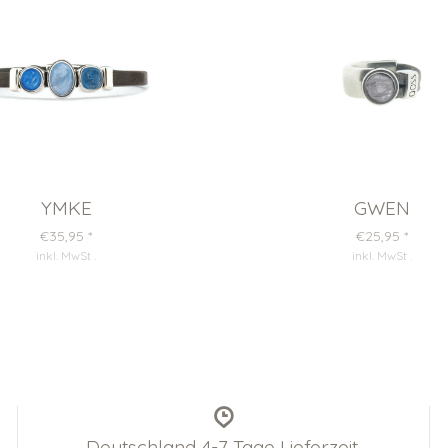
YMKE
GWEN
€35,95
*
€25,95
*
inkl. MwSt
.
inkl. MwSt
.
Deutschland 4-7 Tage Lieferzeit,