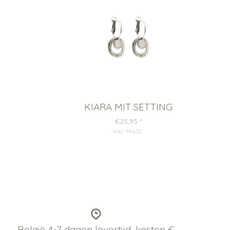
KIARA MIT SETTING
€25,95
*
inkl. MwSt
.
België 4-7 dagen levertijd, kosten €