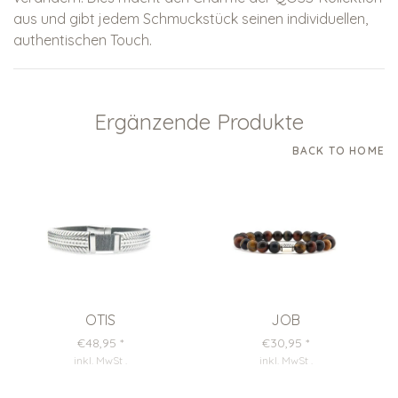
aus und gibt jedem Schmuckstück seinen individuellen,
authentischen Touch.
Ergänzende Produkte
BACK TO HOME
OTIS
JOB
€48,95
*
€30,95
*
inkl. MwSt
.
inkl. MwSt
.