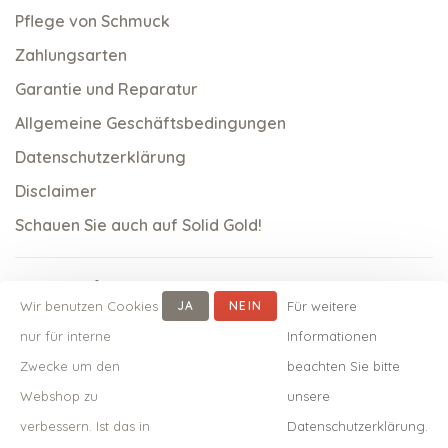
Pflege von Schmuck
Zahlungsarten
Garantie und Reparatur
Allgemeine Geschäftsbedingungen
Datenschutzerklärung
Disclaimer
Schauen Sie auch auf Solid Gold!
Wir benutzen Cookies
JA
NEIN
Für weitere
nur für interne
Informationen
Zwecke um den
beachten Sie bitte
Webshop zu
unsere
verbessern. Ist das in
Datenschutzerklärung.
© Copyright 2026 qoss.nl
-
Powered by
Lightspeed
- Theme