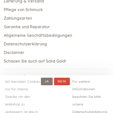
Lieferung & Versand
Pflege von Schmuck
Zahlungsarten
Garantie und Reparatur
Allgemeine Geschäftsbedingungen
Datenschutzerklärung
Disclaimer
Schauen Sie auch auf Solid Gold!
Wir benutzen Cookies
JA
NEIN
Für weitere
nur für interne
Informationen
Zwecke um den
beachten Sie bitte
Webshop zu
unsere
verbessern. Ist das in
Datenschutzerklärung.
© Copyright 2026 qoss.nl
-