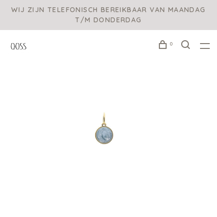
WIJ ZIJN TELEFONISCH BEREIKBAAR VAN MAANDAG
T/M DONDERDAG
0