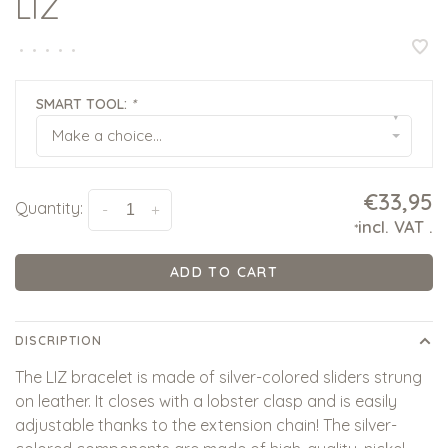
LIZ
•
•
•
•
•
SMART TOOL:
*
▾
Make a choice...
€33,95
Quantity:
-
+
incl. VAT
.
*
ADD TO CART
DISCRIPTION
The LIZ bracelet is made of silver-colored sliders strung
on leather. It closes with a lobster clasp and is easily
adjustable thanks to the extension chain! The silver-