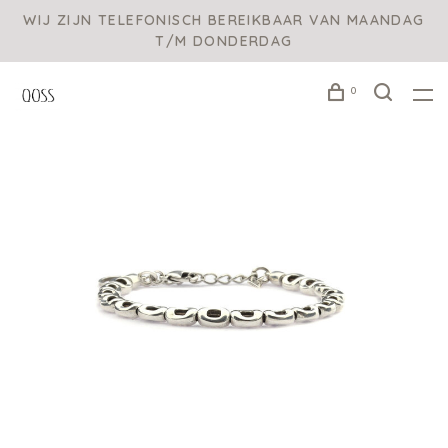
WIJ ZIJN TELEFONISCH BEREIKBAAR VAN MAANDAG
T/M DONDERDAG
0