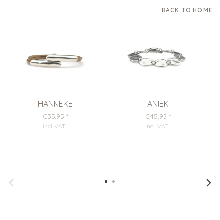
BACK TO HOME
HANNEKE
ANIEK
€35,95
*
€45,95
*
incl. VAT
.
incl. VAT
.