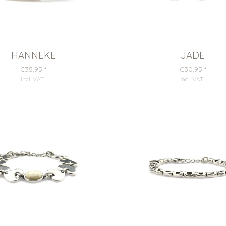
HANNEKE
JADE
€35,95
*
€30,95
*
incl. VAT
.
incl. VAT
.