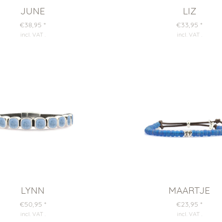
JUNE
LIZ
€38,95
*
€33,95
*
incl. VAT
.
incl. VAT
.
LYNN
MAARTJE
€50,95
*
€23,95
*
incl. VAT
.
incl. VAT
.