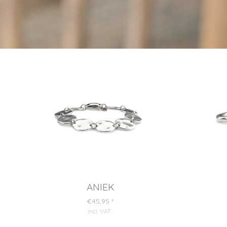
ANIEK
€45,95
*
incl. VAT
.