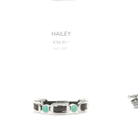
HAILEY
€38,95
*
incl. VAT
.