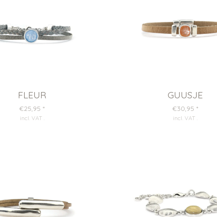
FLEUR
GUUSJE
€25,95
*
€30,95
*
incl. VAT
.
incl. VAT
.