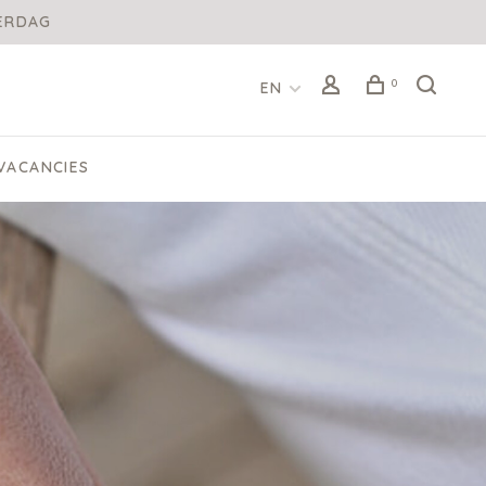
DERDAG
0
EN
VACANCIES