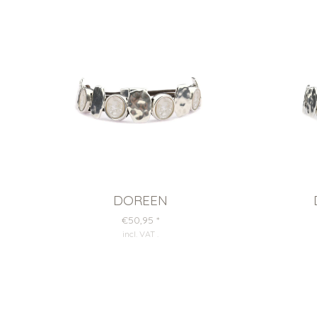
DOREEN
€50,95
*
incl. VAT
.