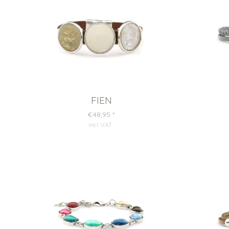
FIEN
€48,95
*
incl. VAT
.