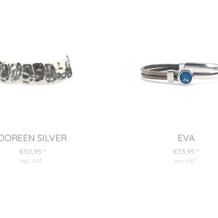
DOREEN SILVER
EVA
€50,95
*
€33,95
*
incl. VAT
.
incl. VAT
.