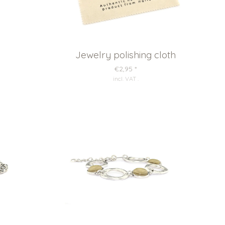
Jewelry polishing cloth
€2,95
*
incl. VAT
.