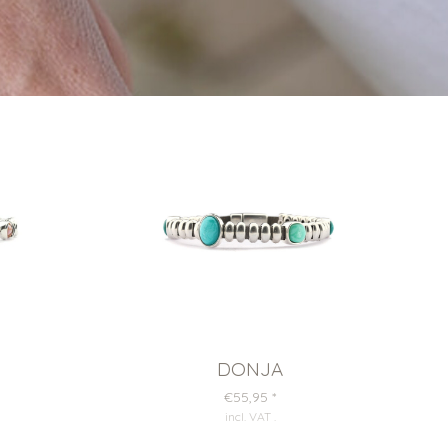
DONJA
€55,95
*
incl. VAT
.