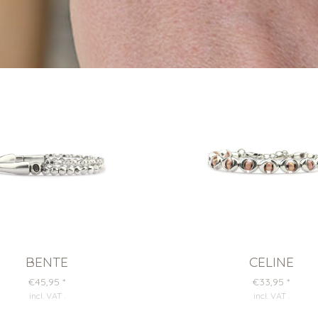
BENTE
CELINE
€45,95
*
€33,95
*
incl. VAT
.
incl. VAT
.