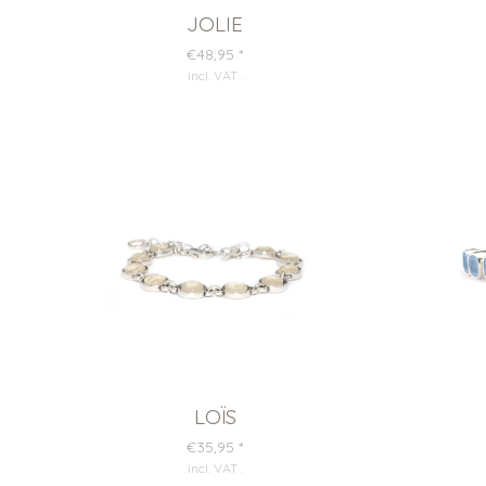
JOLIE
€48,95
*
incl. VAT
.
LOÏS
€35,95
*
incl. VAT
.