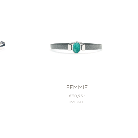
FEMMIE
€30,95
*
incl. VAT
.