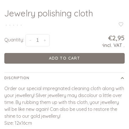
Jewelry polishing cloth
•
•
•
•
•
€2,95
Quantity:
-
+
incl. VAT
.
*
ADD TO CART
DISCRIPTION
Order our special impregnated cleaning cloth along with
your jewellery! Silver jewellery may discolour a little over
time. By rubbing them up with this cloth, your jewellery
will be like new again! Can also be used to restore the
shine to our gold jewellery!
Size: 12x16cm