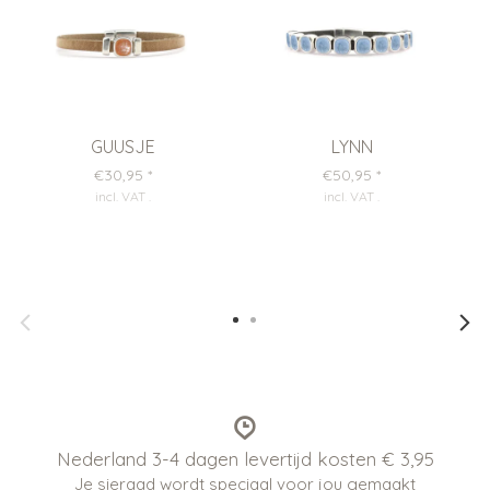
GUUSJE
LYNN
€30,95
*
€50,95
*
incl. VAT
.
incl. VAT
.
Nederland 3-4 dagen levertijd kosten € 3,95
Je sieraad wordt speciaal voor jou gemaakt