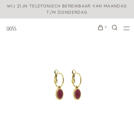
WIJ ZIJN TELEFONISCH BEREIKBAAR VAN MAANDAG
T/M DONDERDAG
0