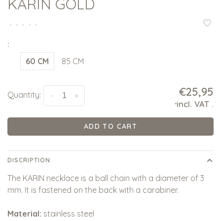
KARIN GOLD
•
•
•
•
•
:
60 CM
85 CM
€25,95
Quantity:
-
+
incl. VAT
.
*
ADD TO CART
DISCRIPTION
The KARIN necklace is a ball chain with a diameter of 3
mm. It is fastened on the back with a carabiner.
Material:
stainless steel