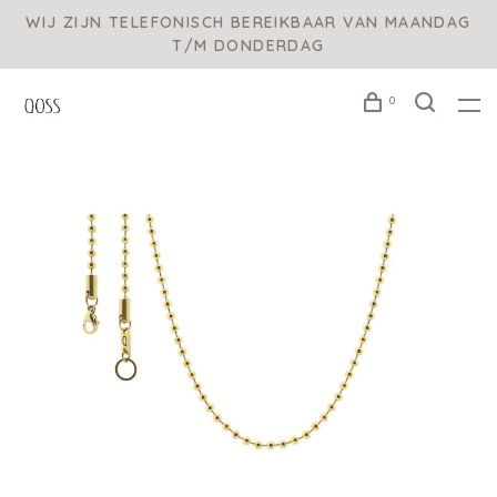
WIJ ZIJN TELEFONISCH BEREIKBAAR VAN MAANDAG
T/M DONDERDAG
0