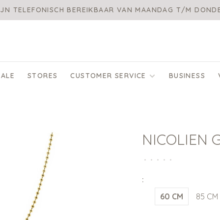
IJN TELEFONISCH BEREIKBAAR VAN MAANDAG T/M DON
SALE
STORES
CUSTOMER SERVICE
BUSINESS
NICOLIEN 
•
•
•
•
•
:
60 CM
85 CM