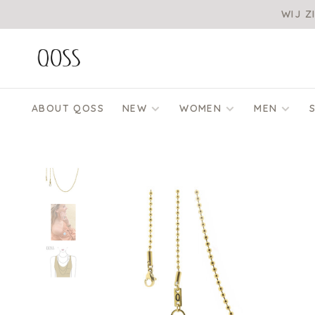
WIJ Z
ABOUT QOSS
NEW
WOMEN
MEN