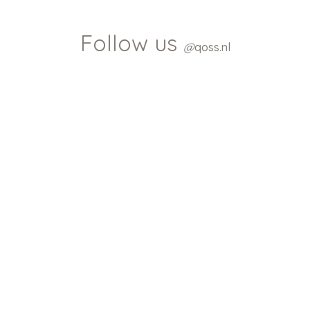
Follow us
@
qoss.nl