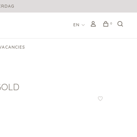
DERDAG
0
EN
VACANCIES
GOLD