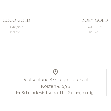
COCO GOLD
ZOEY GOLD
€40,95
*
€40,95
*
incl. VAT
.
incl. VAT
.
Deutschland 4-7 Tage Lieferzeit,
Kosten € 6,95
Ihr Schmuck wird speziell für Sie angefertigt