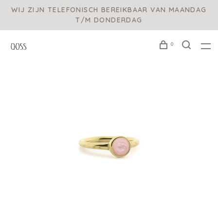
WIJ ZIJN TELEFONISCH BEREIKBAAR VAN MAANDAG
T/M DONDERDAG
0