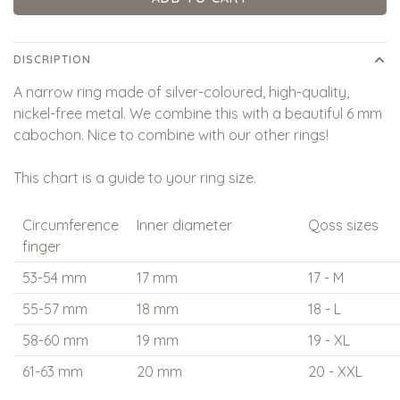
DISCRIPTION
A narrow ring made of silver-coloured, high-quality,
nickel-free metal. We combine this with a beautiful 6 mm
cabochon. Nice to combine with our other rings!
This chart is a guide to your ring size.
Circumference
Inner diameter
Qoss sizes
finger
53-54 mm
17 mm
17 - M
55-57 mm
18 mm
18 - L
58-60 mm
19 mm
19 - XL
61-63 mm
20 mm
20 - XXL