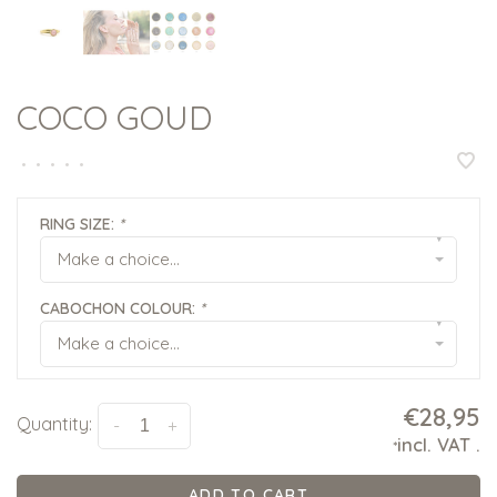
COCO GOUD
•
•
•
•
•
RING SIZE:
*
▾
Make a choice...
CABOCHON COLOUR:
*
▾
Make a choice...
€28,95
Quantity:
-
+
incl. VAT
.
*
ADD TO CART