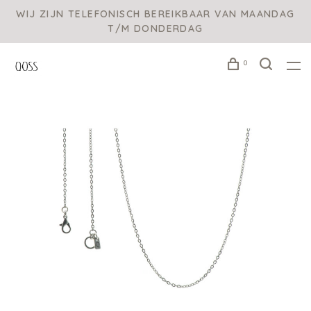
WIJ ZIJN TELEFONISCH BEREIKBAAR VAN MAANDAG
T/M DONDERDAG
0