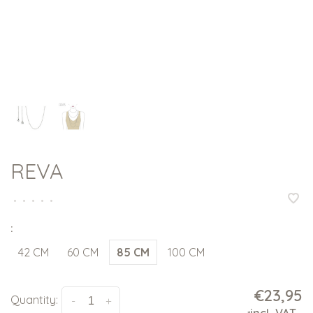
REVA
•
•
•
•
•
:
42 CM
60 CM
85 CM
100 CM
€23,95
Quantity:
-
+
incl. VAT
.