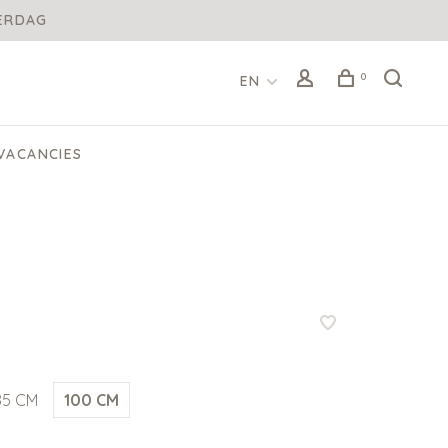
DERDAG
0
EN
VACANCIES
85 CM
100 CM