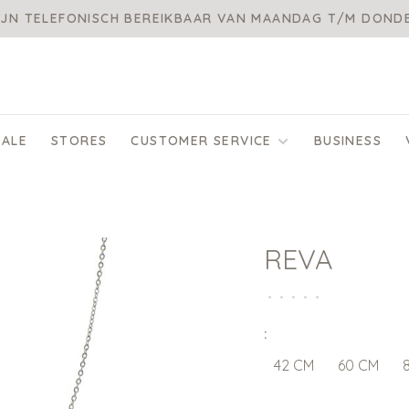
IJN TELEFONISCH BEREIKBAAR VAN MAANDAG T/M DON
SALE
STORES
CUSTOMER SERVICE
BUSINESS
REVA
•
•
•
•
•
:
42 CM
60 CM