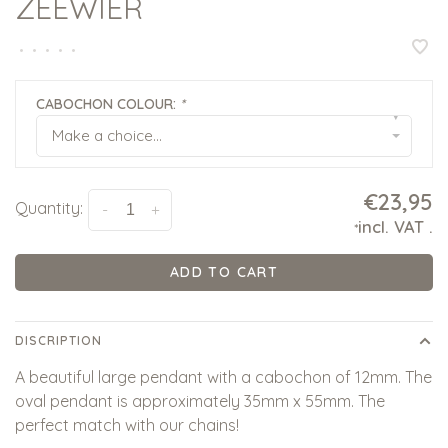
ZEEWIER
•
•
•
•
•
CABOCHON COLOUR:
*
▾
Make a choice...
€23,95
Quantity:
-
+
incl. VAT
.
*
ADD TO CART
DISCRIPTION
A beautiful large pendant with a cabochon of 12mm. The
oval pendant is approximately 35mm x 55mm. The
perfect match with our chains!