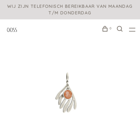
WIJ ZIJN TELEFONISCH BEREIKBAAR VAN MAANDAG
T/M DONDERDAG
0