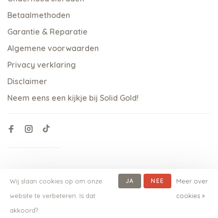
Betaalmethoden
Garantie & Reparatie
Algemene voorwaarden
Privacy verklaring
Disclaimer
Neem eens een kijkje bij Solid Gold!
Wij slaan cookies op om onze
JA
NEE
Meer over
website te verbeteren. Is dat
cookies »
© Copyright 2026 qoss.nl
-
Powered by
Lightspeed
- Theme
akkoord?
by
Huysmans.me