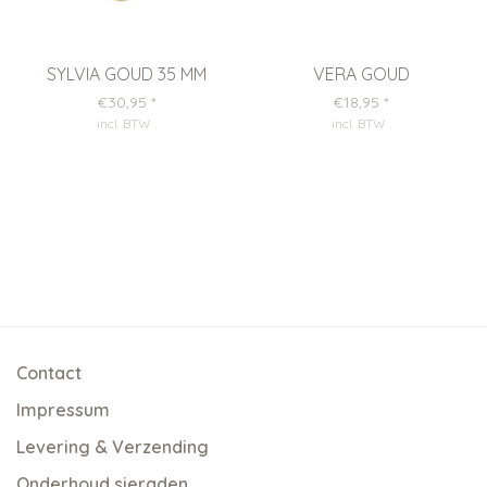
SYLVIA GOUD 35 MM
VERA GOUD
€30,95
*
€18,95
*
incl. BTW
.
incl. BTW
.
Contact
Impressum
Levering & Verzending
Onderhoud sieraden