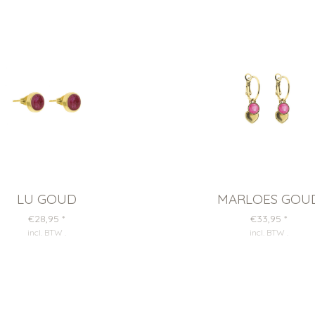
LU GOUD
MARLOES GOU
€28,95
*
€33,95
*
incl. BTW
.
incl. BTW
.