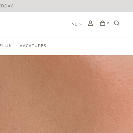
DERDAG
0
NL
ELIJK
VACATURES