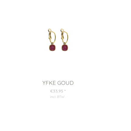
YFKE GOUD
€33,95
*
incl. BTW
.