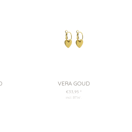
D
VERA GOUD
€33,95
*
incl. BTW
.