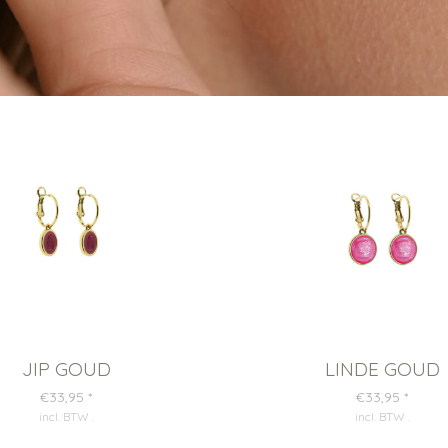
JIP GOUD
LINDE GOUD
€33,95
*
€33,95
*
incl. BTW
.
incl. BTW
.