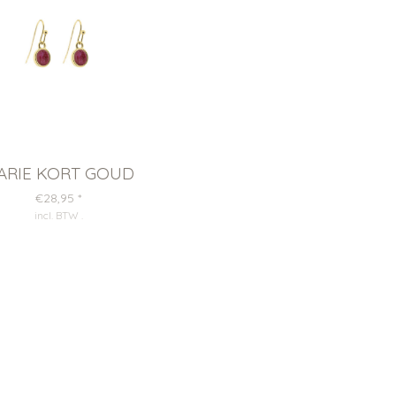
ARIE KORT GOUD
€28,95
*
incl. BTW
.