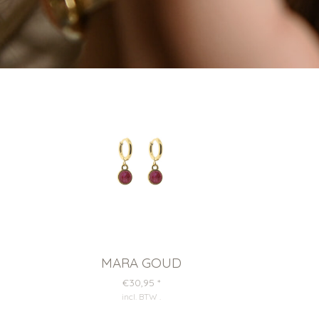
MARA GOUD
€30,95
*
incl. BTW
.