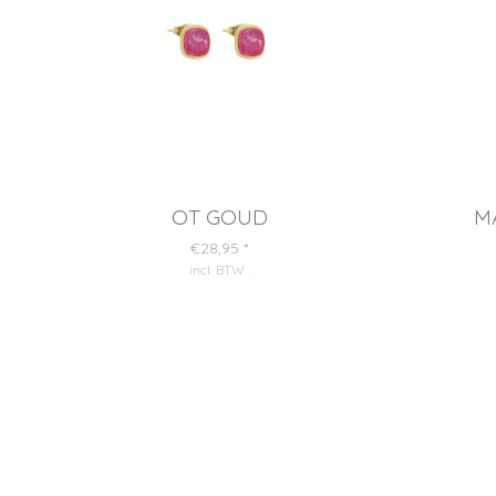
OT GOUD
M
€28,95
*
incl. BTW
.