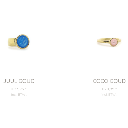
JUUL GOUD
COCO GOUD
€33,95
*
€28,95
*
incl. BTW
.
incl. BTW
.