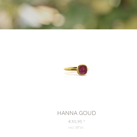
HANNA GOUD
€30,95
*
incl. BTW
.