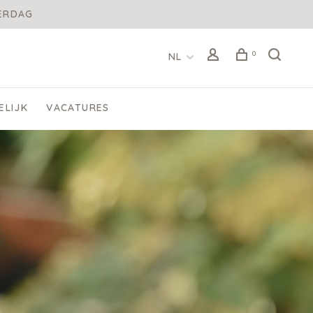
DERDAG
0
NL
ELIJK
VACATURES