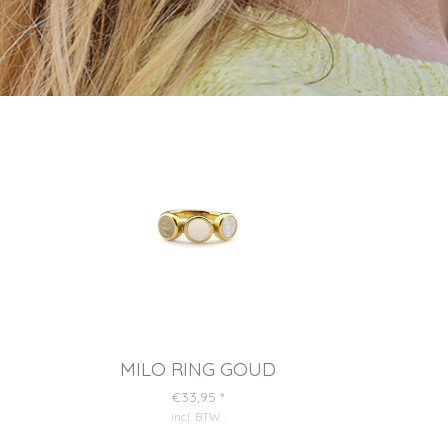
MILO RING GOUD
€33,95
*
incl. BTW
.