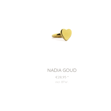
NADIA GOUD
€28,95
*
incl. BTW
.