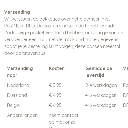
Verzending
Wij versturen de pakketjes over het algemeen met
PostNL of DPD. De kosten vind je in de tabel hieronder.
Zodra wij je pakket verstuurd hebben, ontvang je van de
vervoerder een mail met de track and trace gegevens,
zodat je je bestelling kunt volgen, deze passen meestal
door de brievenbus.
Verzending
Kosten:
Gemiddelde
V
naar:
levertijd
Nederland
€ 3,95
2-4 werkdagen
P
Duitsland
€ 6,95
4-6 werkdagen
D
België
€ 6,95
4-6 werkdagen
D
Andere landen
neem contact
op met onze