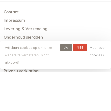
Contact
Impressum
Levering & Verzending
Onderhoud sieraden
Betaalmethoden
Wij slaan cookies op om onze
JA
NEE
Meer over
Garantie & Reparatie
website te verbeteren. Is dat
cookies »
Algemene voorwaarden
akkoord?
Privacy verklaring
Disclaimer
Neem eens een kijkje bij Solid Gold!