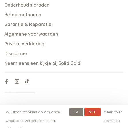
Onderhoud sieraden
Betaalmethoden
Garantie & Reparatie
Algemene voorwaarden
Privacy verklaring
Disclaimer
Neem eens een kijkje bij Solid Gold!
Wij slaan cookies op om onze
JA
NEE
Meer over
website te verbeteren. Is dat
cookies »
© Copyright 2026 qoss.nl
-
Powered by
Lightspeed
- Theme