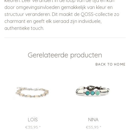
kleuren. Leer verandert in de loop van de tijd en kan
door omgevingsinvloeden gemakkelijk van kleur en
structuur veranderen. Dit maakt de QOSS-collectie zo
charmant en geeft elk sieraad zijn individuele,
authentieke touch.
Gerelateerde producten
BACK TO HOME
LOÏS
NINA
€35,95
*
€55,95
*