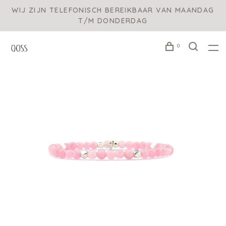
WIJ ZIJN TELEFONISCH BEREIKBAAR VAN MAANDAG
T/M DONDERDAG
0