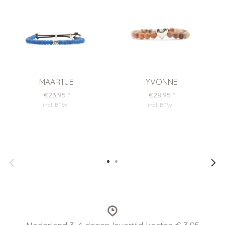
MAARTJE
YVONNE
€23,95
*
€28,95
*
incl. BTW
.
incl. BTW
.