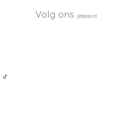
Volg ons
@
qoss.nl