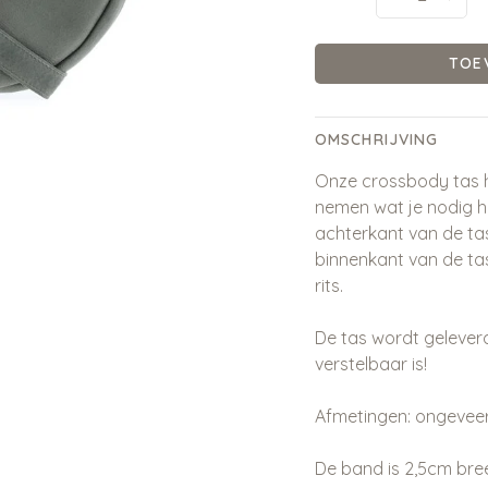
TOE
OMSCHRIJVING
Onze crossbody tas h
nemen wat je nodig he
achterkant van de tas 
binnenkant van de tas
rits.
De tas wordt geleverd
verstelbaar is!
Afmetingen: ongeveer
De band is 2,5cm bre