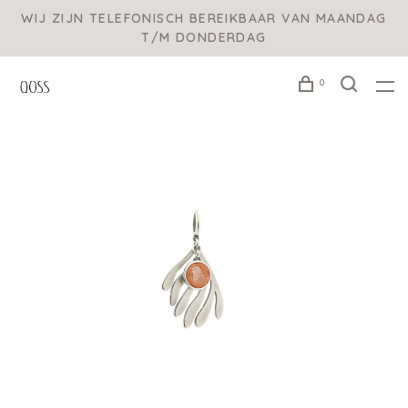
WIJ ZIJN TELEFONISCH BEREIKBAAR VAN MAANDAG
T/M DONDERDAG
0