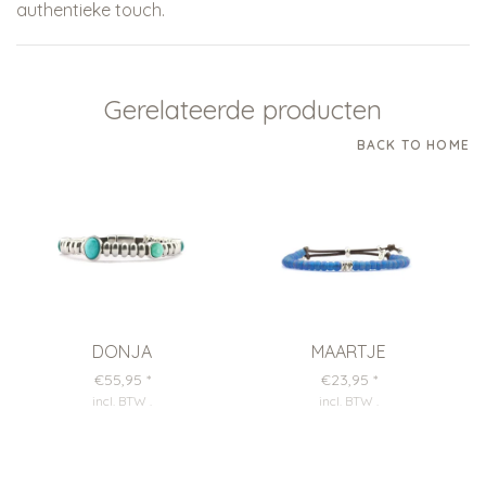
authentieke touch.
Gerelateerde producten
BACK TO HOME
DONJA
MAARTJE
€55,95
*
€23,95
*
incl. BTW
.
incl. BTW
.