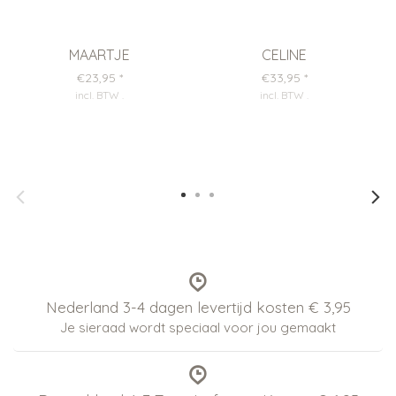
MAARTJE
CELINE
€23,95
*
€33,95
*
incl. BTW
.
incl. BTW
.
Nederland 3-4 dagen levertijd kosten € 3,95
Je sieraad wordt speciaal voor jou gemaakt