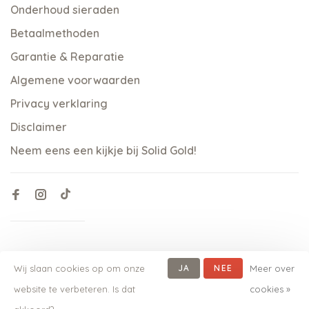
Onderhoud sieraden
Betaalmethoden
Garantie & Reparatie
Algemene voorwaarden
Privacy verklaring
Disclaimer
Neem eens een kijkje bij Solid Gold!
Wij slaan cookies op om onze
JA
NEE
Meer over
website te verbeteren. Is dat
cookies »
© Copyright 2026 qoss.nl
-
Powered by
Lightspeed
- Theme