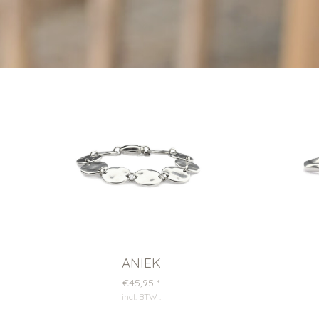
ANIEK
€45,95
*
incl. BTW
.