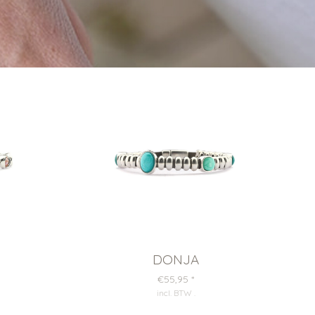
DONJA
€55,95
*
incl. BTW
.