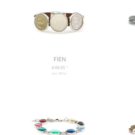
FIEN
€48,95
*
incl. BTW
.