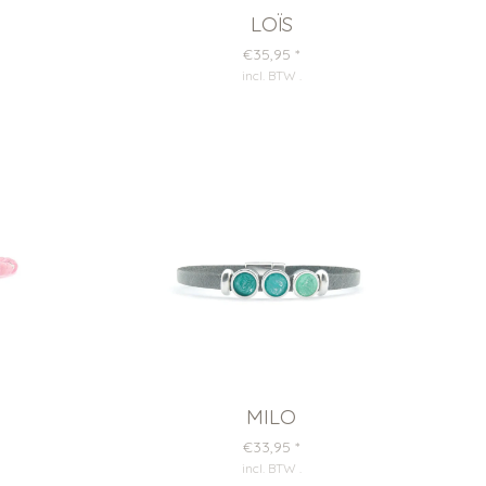
LOÏS
€35,95
*
incl. BTW
.
MILO
€33,95
*
incl. BTW
.