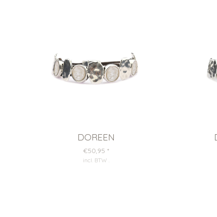
DOREEN
€50,95
*
incl. BTW
.