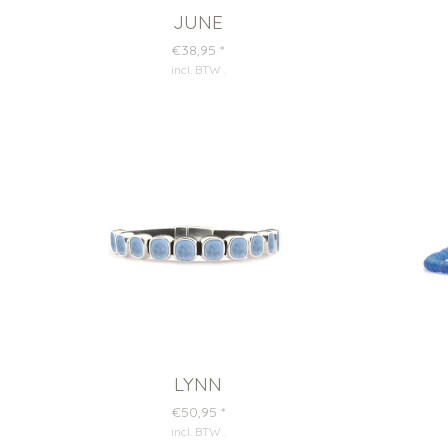
JUNE
€38,95
*
incl. BTW
.
LYNN
€50,95
*
incl. BTW
.