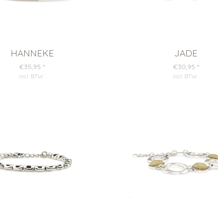
HANNEKE
JADE
€35,95
*
€30,95
*
incl. BTW
.
incl. BTW
.