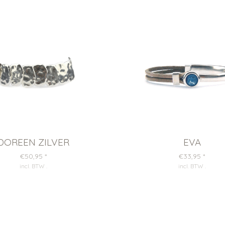
DOREEN ZILVER
EVA
€50,95
*
€33,95
*
incl. BTW
.
incl. BTW
.