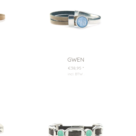
GWEN
€38,95
*
incl. BTW
.