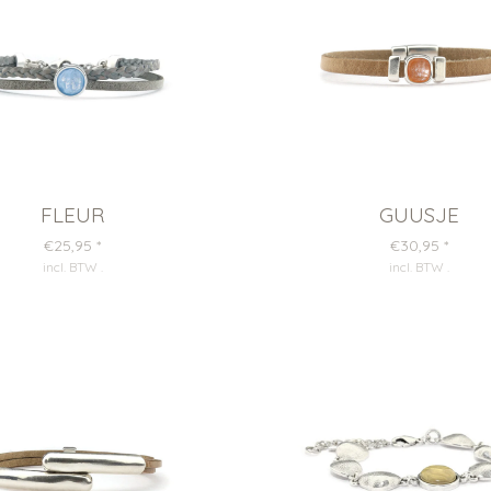
FLEUR
GUUSJE
€25,95
*
€30,95
*
incl. BTW
.
incl. BTW
.