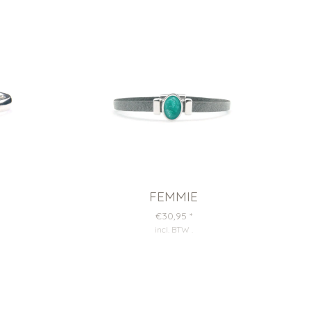
FEMMIE
€30,95
*
incl. BTW
.