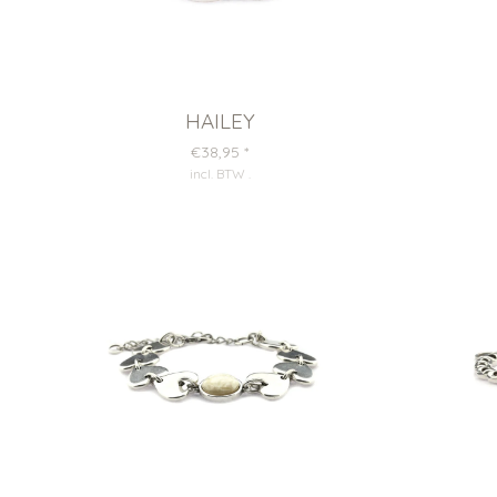
HAILEY
€38,95
*
incl. BTW
.